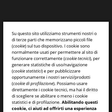
E-mail:
info@stsn.ch
Facebook
Su questo sito utilizziamo strumenti nostri o
Instagram
di terze parti che memorizzano piccoli file
Privacy & Cookies Policy
(
cookie
) sul tuo dispositivo. I cookie sono
normalmente usati per permettere al sito di
funzionare correttamente (
cookie tecnici
), per
generare statistiche di uso/navigazione
(
cookie statistici
) e per pubblicizzare
CERCA NEL SITO
opportunamente i nostri servizi/prodotti
(
cookie di profilazione
). Possiamo usare
Ricerca
direttamente i cookie tecnici, ma
hai il diritto
per:
di scegliere se abilitare o meno i cookie
statistici e di profilazione
.
Abilitando questi
cookie, ci aiuti ad offrirti una esperienza