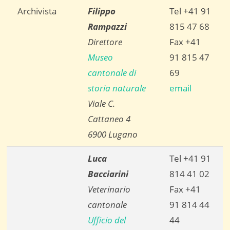
Archivista
Filippo
Tel +41 91
Rampazzi
815 47 68
Direttore
Fax +41
Museo
91 815 47
cantonale di
69
storia naturale
email
Viale C.
Cattaneo 4
6900 Lugano
Luca
Tel +41 91
Bacciarini
814 41 02
Veterinario
Fax +41
cantonale
91 814 44
Ufficio del
44