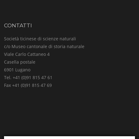
CONTATTI
Società ticinese di scienze naturali
c/o Museo cantonale di storia naturale
Viale Carlo Cattaneo 4
Casella postale
6901 Lugano
Tel. +41 (0)91 815 47 61
Fax +41 (0)91 815 47 69