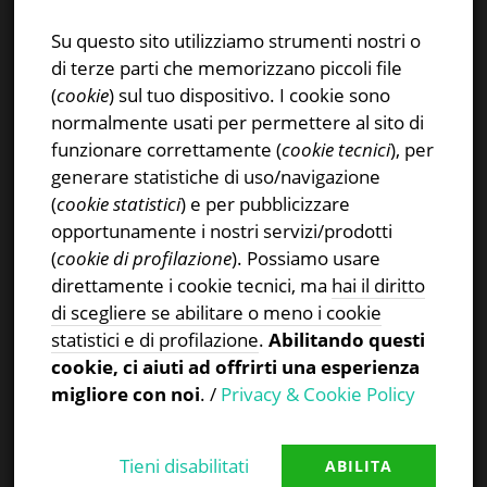
E-mail:
info@stsn.ch
Facebook
Su questo sito utilizziamo strumenti nostri o
Instagram
di terze parti che memorizzano piccoli file
Privacy & Cookies Policy
(
cookie
) sul tuo dispositivo. I cookie sono
normalmente usati per permettere al sito di
funzionare correttamente (
cookie tecnici
), per
generare statistiche di uso/navigazione
(
cookie statistici
) e per pubblicizzare
CERCA NEL SITO
opportunamente i nostri servizi/prodotti
(
cookie di profilazione
). Possiamo usare
Ricerca
direttamente i cookie tecnici, ma
hai il diritto
per:
di scegliere se abilitare o meno i cookie
statistici e di profilazione
.
Abilitando questi
cookie, ci aiuti ad offrirti una esperienza
migliore con noi
. /
Privacy & Cookie Policy
Tieni disabilitati
ABILITA
Proudly powered by WordPress
|
Theme:
TheFour
by