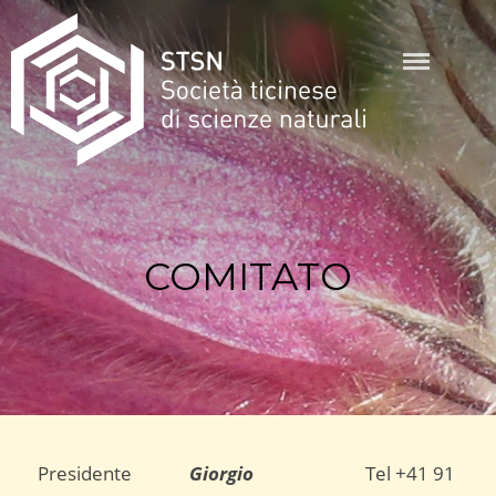
Skip
to
content
STSN
COMITATO
Presidente
Giorgio
Tel +41 91