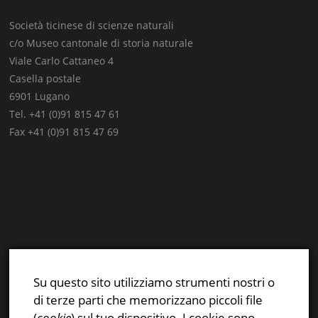
Società ticinese di scienze naturali
c/o Museo cantonale di storia naturale
Viale Carlo Cattaneo 4
Casella postale
6901 Lugano
Tel. +41 (0)91 815 47 61
Fax +41 (0)91 815 47 69
E-mail:
info@stsn.ch
Facebook
Su questo sito utilizziamo strumenti nostri o
Instagram
di terze parti che memorizzano piccoli file
Privacy & Cookies Policy
(
cookie
) sul tuo dispositivo. I cookie sono