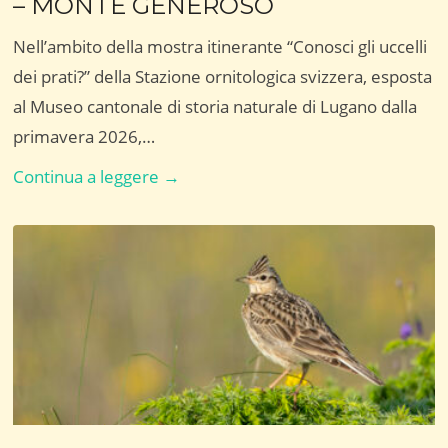
– MONTE GENEROSO
Nell’ambito della mostra itinerante “Conosci gli uccelli
dei prati?” della Stazione ornitologica svizzera, esposta
al Museo cantonale di storia naturale di Lugano dalla
primavera 2026,…
CONOSCI
Continua a leggere →
GLI
UCCELLI
DEI
PRATI?
–
MONTE
GENEROSO