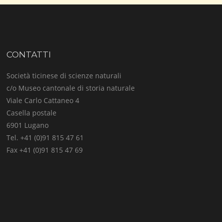
SEMENCES,
ACTRICES
DE
L’HISTOIRE
CONTATTI
Società ticinese di scienze naturali
c/o Museo cantonale di storia naturale
Viale Carlo Cattaneo 4
Casella postale
6901 Lugano
Tel. +41 (0)91 815 47 61
Fax +41 (0)91 815 47 69