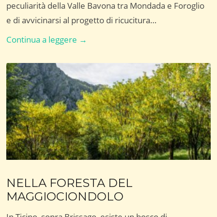
peculiarità della Valle Bavona tra Mondada e Foroglio
e di avvicinarsi al progetto di ricucitura…
LA
Continua a leggere →
RINASCITA
DELLA
VALLE
BAVONA
NELLA FORESTA DEL
MAGGIOCIONDOLO
In Ticino, sopra Brissago, esiste un bosco di