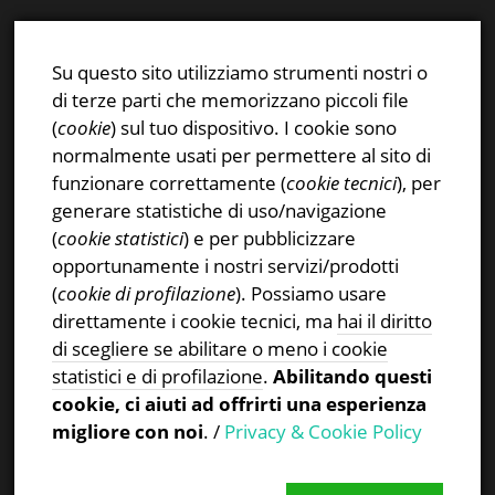
E-mail:
info@stsn.ch
Facebook
Su questo sito utilizziamo strumenti nostri o
Instagram
di terze parti che memorizzano piccoli file
Privacy & Cookies Policy
(
cookie
) sul tuo dispositivo. I cookie sono
normalmente usati per permettere al sito di
funzionare correttamente (
cookie tecnici
), per
generare statistiche di uso/navigazione
(
cookie statistici
) e per pubblicizzare
CERCA NEL SITO
opportunamente i nostri servizi/prodotti
(
cookie di profilazione
). Possiamo usare
Ricerca
direttamente i cookie tecnici, ma
hai il diritto
per:
di scegliere se abilitare o meno i cookie
statistici e di profilazione
.
Abilitando questi
cookie, ci aiuti ad offrirti una esperienza
migliore con noi
. /
Privacy & Cookie Policy