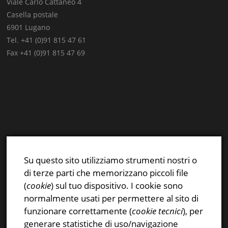
Viale Carlo Cattaneo 4
Casella postale
6901 Lugano
Tel. +41 (0)91 815 47 61
Fax +41 (0)91 815 47 69
E-mail:
info@stsn.ch
Facebook
Su questo sito utilizziamo strumenti nostri o
Instagram
di terze parti che memorizzano piccoli file
Privacy & Cookies Policy
(
cookie
) sul tuo dispositivo. I cookie sono
normalmente usati per permettere al sito di
funzionare correttamente (
cookie tecnici
), per
generare statistiche di uso/navigazione