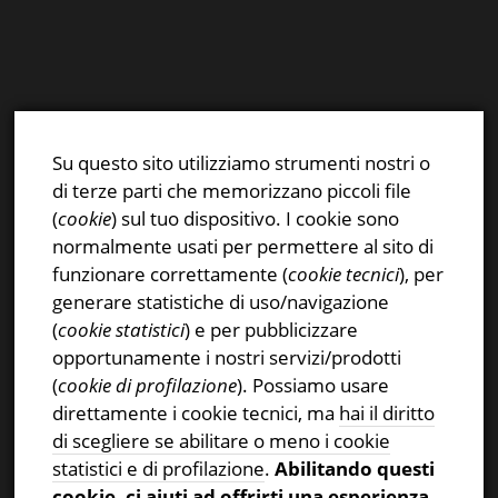
E-mail:
info@stsn.ch
Facebook
Su questo sito utilizziamo strumenti nostri o
Instagram
di terze parti che memorizzano piccoli file
Privacy & Cookies Policy
(
cookie
) sul tuo dispositivo. I cookie sono
normalmente usati per permettere al sito di
funzionare correttamente (
cookie tecnici
), per
generare statistiche di uso/navigazione
(
cookie statistici
) e per pubblicizzare
CERCA NEL SITO
opportunamente i nostri servizi/prodotti
(
cookie di profilazione
). Possiamo usare
Ricerca
direttamente i cookie tecnici, ma
hai il diritto
per:
di scegliere se abilitare o meno i cookie
statistici e di profilazione
.
Abilitando questi
cookie, ci aiuti ad offrirti una esperienza