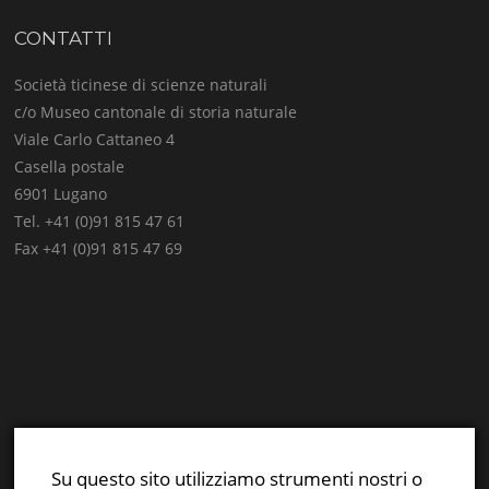
CONTATTI
Società ticinese di scienze naturali
c/o Museo cantonale di storia naturale
Viale Carlo Cattaneo 4
Casella postale
6901 Lugano
Tel. +41 (0)91 815 47 61
Fax +41 (0)91 815 47 69
E-mail:
info@stsn.ch
Facebook
Su questo sito utilizziamo strumenti nostri o