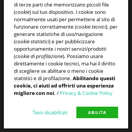
Instagram
di terze parti che memorizzano piccoli file
Privacy & Cookies Policy
(
cookie
) sul tuo dispositivo. I cookie sono
normalmente usati per permettere al sito di
funzionare correttamente (
cookie tecnici
), per
generare statistiche di uso/navigazione
(
cookie statistici
) e per pubblicizzare
CERCA NEL SITO
opportunamente i nostri servizi/prodotti
(
cookie di profilazione
). Possiamo usare
Ricerca
direttamente i cookie tecnici, ma
hai il diritto
per:
di scegliere se abilitare o meno i cookie
statistici e di profilazione
.
Abilitando questi
cookie, ci aiuti ad offrirti una esperienza
migliore con noi
. /
Privacy & Cookie Policy
Tieni disabilitati
ABILITA
Proudly powered by WordPress
|
Theme:
TheFour
by
GretaThemes
.