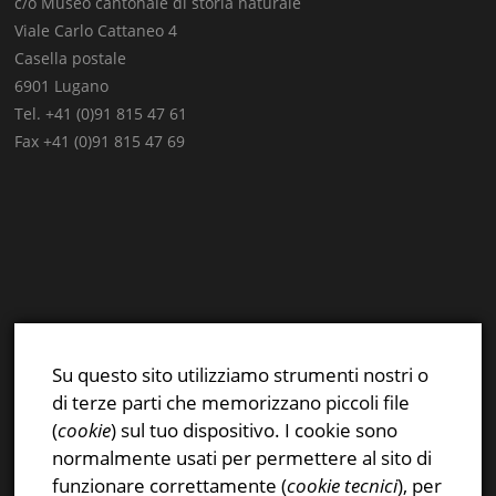
c/o Museo cantonale di storia naturale
Viale Carlo Cattaneo 4
Casella postale
6901 Lugano
Tel. +41 (0)91 815 47 61
Fax +41 (0)91 815 47 69
E-mail:
info@stsn.ch
Facebook
Su questo sito utilizziamo strumenti nostri o
Instagram
di terze parti che memorizzano piccoli file
Privacy & Cookies Policy
(
cookie
) sul tuo dispositivo. I cookie sono
normalmente usati per permettere al sito di
funzionare correttamente (
cookie tecnici
), per