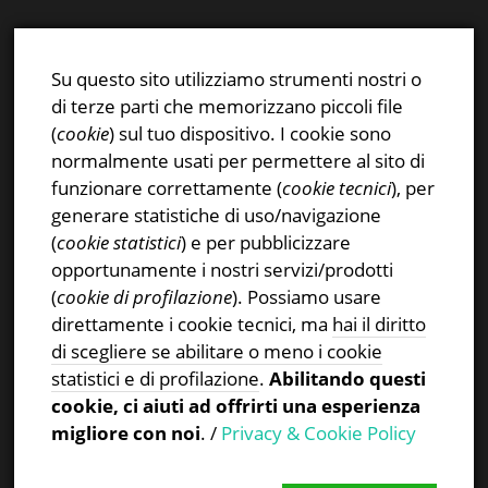
E-mail:
info@stsn.ch
Facebook
Su questo sito utilizziamo strumenti nostri o
Instagram
di terze parti che memorizzano piccoli file
Privacy & Cookies Policy
(
cookie
) sul tuo dispositivo. I cookie sono
normalmente usati per permettere al sito di
funzionare correttamente (
cookie tecnici
), per
generare statistiche di uso/navigazione
(
cookie statistici
) e per pubblicizzare
CERCA NEL SITO
opportunamente i nostri servizi/prodotti
(
cookie di profilazione
). Possiamo usare
Ricerca
direttamente i cookie tecnici, ma
hai il diritto
per:
di scegliere se abilitare o meno i cookie
statistici e di profilazione
.
Abilitando questi
cookie, ci aiuti ad offrirti una esperienza
migliore con noi
. /
Privacy & Cookie Policy