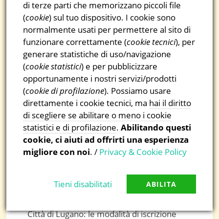
di terze parti che memorizzano piccoli file
La STSN, in collaborazione con L’ideatorio
(
cookie
) sul tuo dispositivo. I cookie sono
(USI) e il Museo cantonale di storia
normalmente usati per permettere al sito di
funzionare correttamente (
cookie tecnici
), per
naturale, propone ai giovani occasioni di
generare statistiche di uso/navigazione
incontro con la scienza durante le vacanze
(
cookie statistici
) e per pubblicizzare
estive. A gruppi e a colonie interessati sarà
opportunamente i nostri servizi/prodotti
offerta la possibilità di partecipare alle
(
cookie di profilazione
). Possiamo usare
attività dei due enti, per far sì che durante il
direttamente i cookie tecnici, ma
hai il diritto
di scegliere se abilitare o meno i cookie
periodo estivo numerosi bambini possano
statistici e di profilazione
.
Abilitando questi
vivere la scienza in vacanza.
cookie, ci aiuti ad offrirti una esperienza
L’ideatorio propone una vacanza scientifica
migliore con noi
. /
Privacy & Cookie Policy
residenziale della durata di una settimana
nel corso dell’estate.
Tieni disabilitati
ABILITA
Per i bambini dell’Istituto Scolastico della
Città di Lugano: le modalità di iscrizione