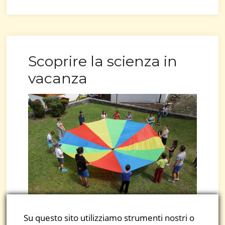
Scoprire la scienza in
vacanza
Su questo sito utilizziamo strumenti nostri o
Dal 29 luglio al 4 agosto – Nante (Airolo)