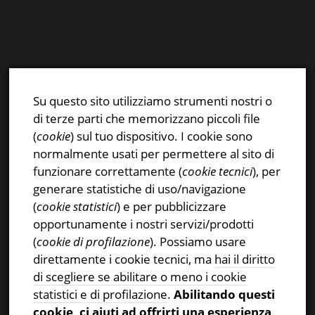
E-mail:
info@stsn.ch
Facebook
Su questo sito utilizziamo strumenti nostri o
Instagram
di terze parti che memorizzano piccoli file
Privacy & Cookies Policy
(
cookie
) sul tuo dispositivo. I cookie sono
normalmente usati per permettere al sito di
funzionare correttamente (
cookie tecnici
), per
generare statistiche di uso/navigazione
(
cookie statistici
) e per pubblicizzare
CERCA NEL SITO
opportunamente i nostri servizi/prodotti
(
cookie di profilazione
). Possiamo usare
Ricerca
direttamente i cookie tecnici, ma
hai il diritto
per:
di scegliere se abilitare o meno i cookie
statistici e di profilazione
.
Abilitando questi
cookie, ci aiuti ad offrirti una esperienza