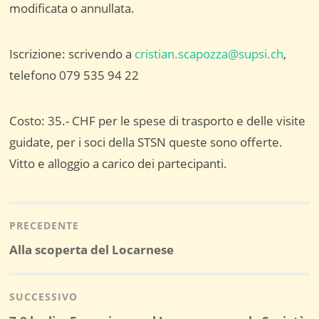
modificata o annullata.
Iscrizione: scrivendo a
cristian.scapozza@supsi.ch
,
telefono 079 535 94 22
Costo: 35.- CHF per le spese di trasporto e delle visite
guidate, per i soci della STSN queste sono offerte.
Vitto e alloggio a carico dei partecipanti.
Navigazione
articoli
PRECEDENTE
Post
Alla scoperta del Locarnese
precedente:
SUCCESSIVO