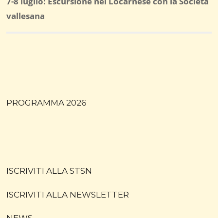
Post
7-8 luglio: Escursione nel Locarnese con la Società
successivo:
vallesana
PROGRAMMA 2026
ISCRIVITI ALLA STSN
ISCRIVITI ALLA NEWSLETTER