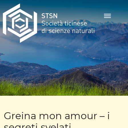
Skip
to
content
STSN
Greina mon amour – i
segreti svelati