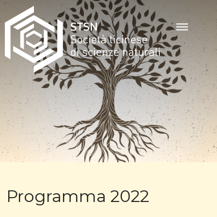
Skip
to
content
STSN
Programma 2022