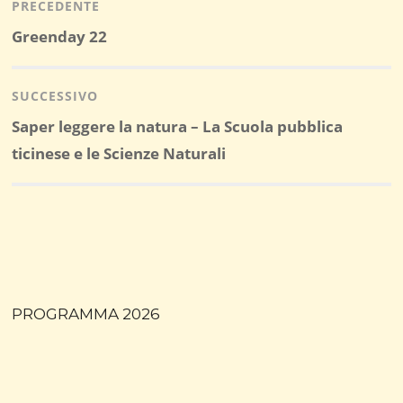
articoli
PRECEDENTE
Post
Greenday 22
precedente:
SUCCESSIVO
Post
Saper leggere la natura – La Scuola pubblica
successivo:
ticinese e le Scienze Naturali
PROGRAMMA 2026