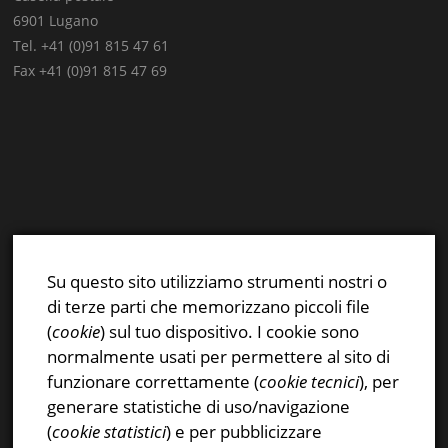
6901 Lugano
Tel. +41 (0)91 815 47 61
Fax +41 (0)91 815 47 69
E-mail:
info@stsn.ch
Facebook
Su questo sito utilizziamo strumenti nostri o
Instagram
di terze parti che memorizzano piccoli file
Privacy & Cookies Policy
(
cookie
) sul tuo dispositivo. I cookie sono
normalmente usati per permettere al sito di
funzionare correttamente (
cookie tecnici
), per
generare statistiche di uso/navigazione
(
cookie statistici
) e per pubblicizzare