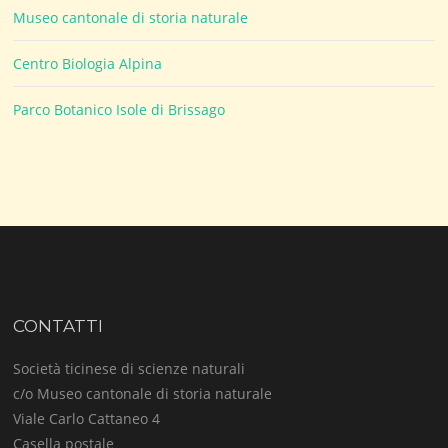
Museo cantonale di storia naturale
Centro Biologia Alpina
Parco Botanico Isole di Brissago
CONTATTI
Società ticinese di scienze naturali
c/o Museo cantonale di storia naturale
Viale Carlo Cattaneo 4
Casella postale