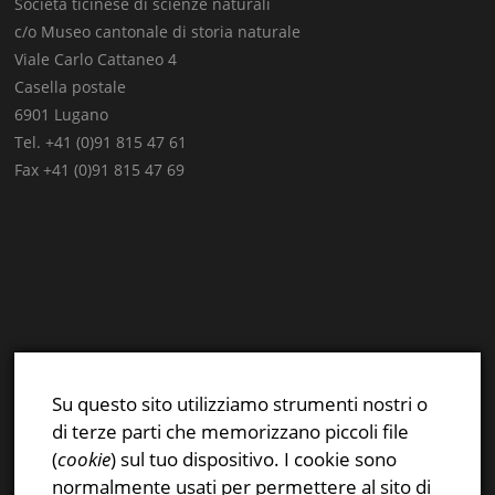
Società ticinese di scienze naturali
c/o Museo cantonale di storia naturale
Viale Carlo Cattaneo 4
Casella postale
6901 Lugano
Tel. +41 (0)91 815 47 61
Fax +41 (0)91 815 47 69
E-mail:
info@stsn.ch
Facebook
Su questo sito utilizziamo strumenti nostri o
Instagram
di terze parti che memorizzano piccoli file
Privacy & Cookies Policy
(
cookie
) sul tuo dispositivo. I cookie sono
normalmente usati per permettere al sito di