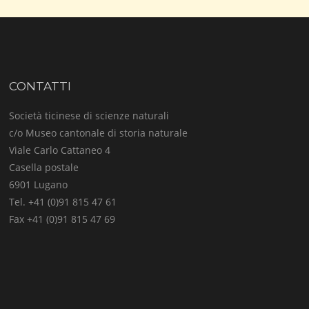
CONTATTI
Società ticinese di scienze naturali
c/o Museo cantonale di storia naturale
Viale Carlo Cattaneo 4
Casella postale
6901 Lugano
Tel. +41 (0)91 815 47 61
Fax +41 (0)91 815 47 69