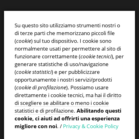
E-mail:
info@stsn.ch
Facebook
Su questo sito utilizziamo strumenti nostri o
Instagram
di terze parti che memorizzano piccoli file
Privacy & Cookies Policy
(
cookie
) sul tuo dispositivo. I cookie sono
normalmente usati per permettere al sito di
funzionare correttamente (
cookie tecnici
), per
generare statistiche di uso/navigazione
(
cookie statistici
) e per pubblicizzare
CERCA NEL SITO
opportunamente i nostri servizi/prodotti
(
cookie di profilazione
). Possiamo usare
Ricerca
direttamente i cookie tecnici, ma
hai il diritto
per:
di scegliere se abilitare o meno i cookie
statistici e di profilazione
.
Abilitando questi
cookie, ci aiuti ad offrirti una esperienza
migliore con noi
. /
Privacy & Cookie Policy