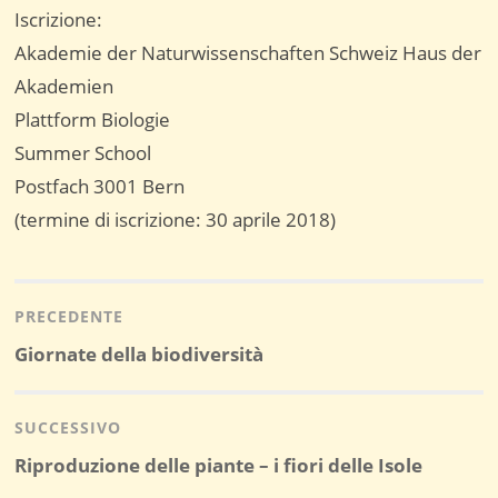
Iscrizione:
Akademie der Naturwissenschaften Schweiz Haus der
Akademien
Plattform Biologie
Summer School
Postfach 3001 Bern
(termine di iscrizione: 30 aprile 2018)
Navigazione
articoli
PRECEDENTE
Post
Giornate della biodiversità
precedente:
SUCCESSIVO
Post
Riproduzione delle piante – i fiori delle Isole
successivo: