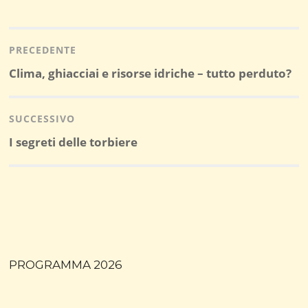
Navigazione
articoli
PRECEDENTE
Post
Clima, ghiacciai e risorse idriche – tutto perduto?
precedente:
SUCCESSIVO
Post
I segreti delle torbiere
successivo:
PROGRAMMA 2026