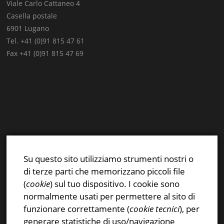
Viale Carlo Cattaneo 4
Casella postale
6901 Lugano
Tel. +41 (0)91 815 47 61
Fax +41 (0)91 815 47 69
E-mail:
info@stsn.ch
Facebook
Su questo sito utilizziamo strumenti nostri o
Instagram
di terze parti che memorizzano piccoli file
Privacy & Cookies Policy
(
cookie
) sul tuo dispositivo. I cookie sono
normalmente usati per permettere al sito di
funzionare correttamente (
cookie tecnici
), per
generare statistiche di uso/navigazione