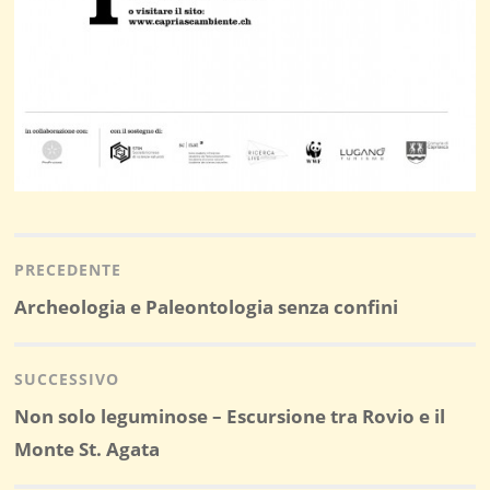
Navigazione
articoli
PRECEDENTE
Post
Archeologia e Paleontologia senza confini
precedente:
SUCCESSIVO
Post
Non solo leguminose – Escursione tra Rovio e il
successivo:
Monte St. Agata