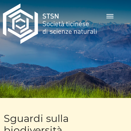
Skip
to
content
STSN
Sguardi sulla
biodiversità