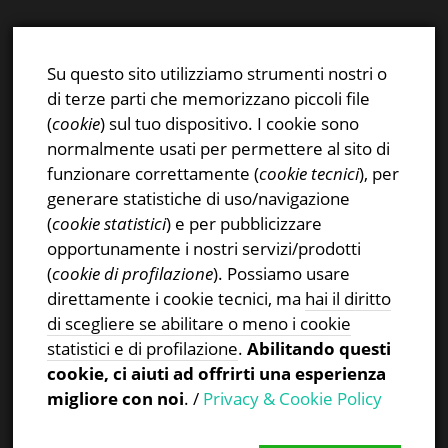
E-mail:
info@stsn.ch
Facebook
Su questo sito utilizziamo strumenti nostri o
Instagram
di terze parti che memorizzano piccoli file
Privacy & Cookies Policy
(
cookie
) sul tuo dispositivo. I cookie sono
normalmente usati per permettere al sito di
funzionare correttamente (
cookie tecnici
), per
generare statistiche di uso/navigazione
(
cookie statistici
) e per pubblicizzare
CERCA NEL SITO
opportunamente i nostri servizi/prodotti
(
cookie di profilazione
). Possiamo usare
Ricerca
direttamente i cookie tecnici, ma
hai il diritto
per:
di scegliere se abilitare o meno i cookie
statistici e di profilazione
.
Abilitando questi
cookie, ci aiuti ad offrirti una esperienza
migliore con noi
. /
Privacy & Cookie Policy