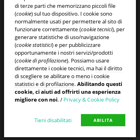
Instagram
di terze parti che memorizzano piccoli file
Privacy & Cookies Policy
(
cookie
) sul tuo dispositivo. I cookie sono
normalmente usati per permettere al sito di
funzionare correttamente (
cookie tecnici
), per
generare statistiche di uso/navigazione
(
cookie statistici
) e per pubblicizzare
CERCA NEL SITO
opportunamente i nostri servizi/prodotti
(
cookie di profilazione
). Possiamo usare
Ricerca
direttamente i cookie tecnici, ma
hai il diritto
per:
di scegliere se abilitare o meno i cookie
statistici e di profilazione
.
Abilitando questi
cookie, ci aiuti ad offrirti una esperienza
migliore con noi
. /
Privacy & Cookie Policy
Tieni disabilitati
ABILITA
Proudly powered by WordPress
|
Theme:
TheFour
by
GretaThemes
.