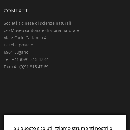
CONTATTI
Società ticinese di scienze naturali
c/o Museo cantonale di storia naturale
Viale Carlo Cattaneo 4
Casella postale
6901 Lugano
Tel. +41 (0)91 815 47 61
Fax +41 (0)91 815 47 69
E-mail:
info@stsn.ch
Facebook
Su questo sito utilizziamo strumenti nostri o