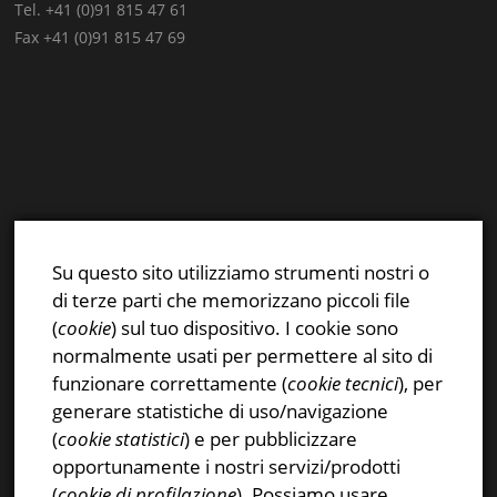
Tel. +41 (0)91 815 47 61
Fax +41 (0)91 815 47 69
E-mail:
info@stsn.ch
Facebook
Su questo sito utilizziamo strumenti nostri o
Instagram
di terze parti che memorizzano piccoli file
Privacy & Cookies Policy
(
cookie
) sul tuo dispositivo. I cookie sono
normalmente usati per permettere al sito di
funzionare correttamente (
cookie tecnici
), per
generare statistiche di uso/navigazione
(
cookie statistici
) e per pubblicizzare
CERCA NEL SITO
opportunamente i nostri servizi/prodotti
(
cookie di profilazione
). Possiamo usare