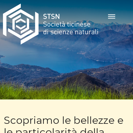
Skip
to
content
STSN
Scopriamo le bellezze e
le particolarità della