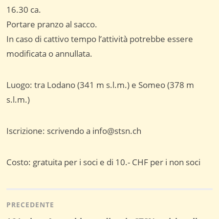
16.30 ca.
Portare pranzo al sacco.
In caso di cattivo tempo l’attività potrebbe essere
modificata o annullata.
Luogo: tra Lodano (341 m s.l.m.) e Someo (378 m
s.l.m.)
Iscrizione: scrivendo a info@stsn.ch
Costo: gratuita per i soci e di 10.- CHF per i non soci
Navigazione
articoli
PRECEDENTE