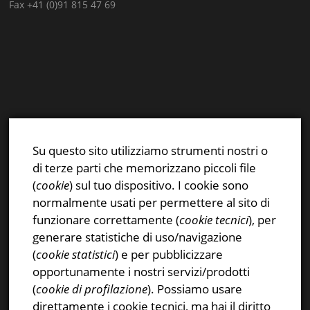
Fax +41 (0)91 815 47 69
E-mail:
info@stsn.ch
Facebook
Su questo sito utilizziamo strumenti nostri o
Instagram
di terze parti che memorizzano piccoli file
Privacy & Cookies Policy
(
cookie
) sul tuo dispositivo. I cookie sono
normalmente usati per permettere al sito di
funzionare correttamente (
cookie tecnici
), per
generare statistiche di uso/navigazione
(
cookie statistici
) e per pubblicizzare
CERCA NEL SITO
opportunamente i nostri servizi/prodotti
(
cookie di profilazione
). Possiamo usare
Ricerca
direttamente i cookie tecnici, ma
hai il diritto