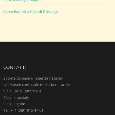
Parco Botanico Isole di Brissago
CONTATTI
Società ticinese di scienze naturali
c/o Museo cantonale di storia naturale
Viale Carlo Cattaneo 4
Casella postale
6901 Lugano
Tel. +41 (0)91 815 47 61