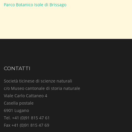
Parco Botanico Isole di Brissago
CONTATTI
Società ticinese di scienze naturali
c/o Museo cantonale di storia naturale
Viale Carlo Cattaneo 4
Casella postale
6901 Lugano
Tel. +41 (0)91 815 47 61
Fax +41 (0)91 815 47 69