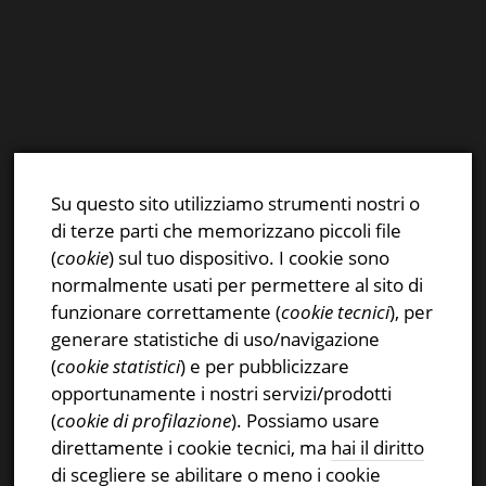
E-mail:
info@stsn.ch
Facebook
Su questo sito utilizziamo strumenti nostri o
Instagram
di terze parti che memorizzano piccoli file
Privacy & Cookies Policy
(
cookie
) sul tuo dispositivo. I cookie sono
normalmente usati per permettere al sito di
funzionare correttamente (
cookie tecnici
), per
generare statistiche di uso/navigazione
(
cookie statistici
) e per pubblicizzare
CERCA NEL SITO
opportunamente i nostri servizi/prodotti
(
cookie di profilazione
). Possiamo usare
Ricerca
direttamente i cookie tecnici, ma
hai il diritto
per:
di scegliere se abilitare o meno i cookie