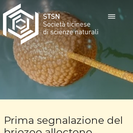
Skip
to
content
STSN
Prima segnalazione del
briozoo alloctono