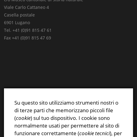
Viale Carlo Cattaneo 4
Casella postale
6901 Lugano
Tel. +41 (0)91 815 47 61
Fax +41 (0)91 815 47 69
E-mail:
info@stsn.ch
Facebook
Su questo sito utilizziamo strumenti nostri o
Instagram
di terze parti che memorizzano piccoli file
Privacy & Cookies Policy
(
cookie
) sul tuo dispositivo. I cookie sono
normalmente usati per permettere al sito di
funzionare correttamente (
cookie tecnici
), per