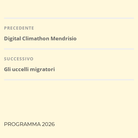
Navigazione
articoli
PRECEDENTE
Post
Digital Climathon Mendrisio
precedente:
SUCCESSIVO
Post
Gli uccelli migratori
successivo:
PROGRAMMA 2026