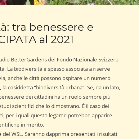
ttà: tra benessere e
CIPATA al 2021
studio BetterGardens del Fondo Nazionale Svizzero
ittà. La biodiversità è spesso associata a riserve
avia, anche le città possono ospitare un numero
la cosiddetta “biodiversità urbana”. Se, da un lato,
l benessere dei cittadini ha un ruolo sempre più
tudi scientifici che lo dimostrano. È il caso dei
ivati, per i quali questo legame potrebbe apparire
ntifiche in merito.
del WSL. Saranno dapprima presentati i risultati