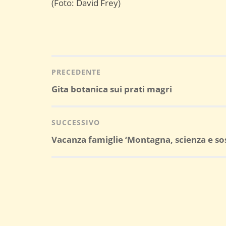
(Foto: David Frey)
Navigazione
articoli
PRECEDENTE
Post
Gita botanica sui prati magri
precedente:
SUCCESSIVO
Post
Vacanza famiglie ‘Montagna, scienza e sos
successivo: