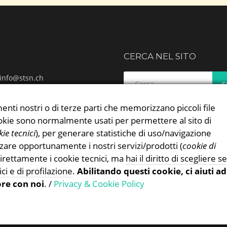
CERCA NEL SITO
Ricerca
info@stsn.ch
per:
ok
ram
enti nostri o di terze parti che memorizzano piccoli file
 & Cookies Policy
 cookie sono normalmente usati per permettere al sito di
ie tecnici
), per generare statistiche di uso/navigazione
zzare opportunamente i nostri servizi/prodotti (
cookie di
irettamente i cookie tecnici, ma
hai il diritto di scegliere se
ici e di profilazione
.
Abilitando questi cookie, ci aiuti ad
ore con noi
. /
Privacy & Cookie Policy
Proudly powered by WordPress
|
Theme:
TheFour
by
GretaThemes