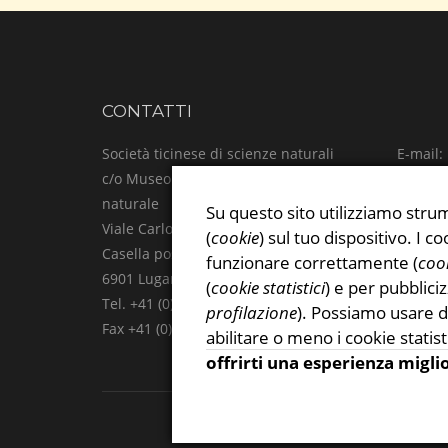
CONTATTI
Società ticinese di scienze naturali
E-mail:
c/o Museo cantonale di storia
Facebo
naturale
Instag
Su questo sito utilizziamo strum
Viale Carlo Cattaneo 4
Privacy
(
cookie
) sul tuo dispositivo. I
Casella postale
funzionare correttamente (
cook
6901 Lugano
(
cookie statistici
) e per pubblici
Tel. +41 (0)91 815 47 61
profilazione
). Possiamo usare d
Fax +41 (0)91 815 47 69
abilitare o meno i cookie statist
offrirti una esperienza migli