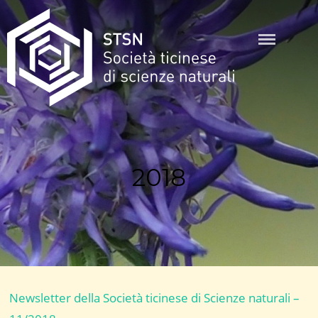
Skip
to
content
STSN
2018
Newsletter della Società ticinese di Scienze naturali –