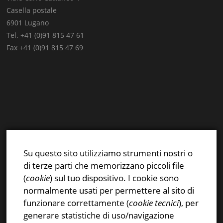
Casella postale
6901 Lugano
Tel. +41 (0)91 815 47 61
Fax +41 (0)91 815 47 69
E-mail:
info@stsn.ch
Facebook
Su questo sito utilizziamo strumenti nostri o
Instagram
di terze parti che memorizzano piccoli file
Privacy & Cookies Policy
(
cookie
) sul tuo dispositivo. I cookie sono
normalmente usati per permettere al sito di
funzionare correttamente (
cookie tecnici
), per
generare statistiche di uso/navigazione