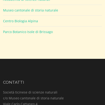
Museo cantonale di storia naturale
Centro Biologia Alpina
Parco Botanico Isole di Brissago
CONTATTI
Società ticinese di scienze naturali
c/o Museo cantonale di storia naturale
Viale Carlo Cattaneo 4