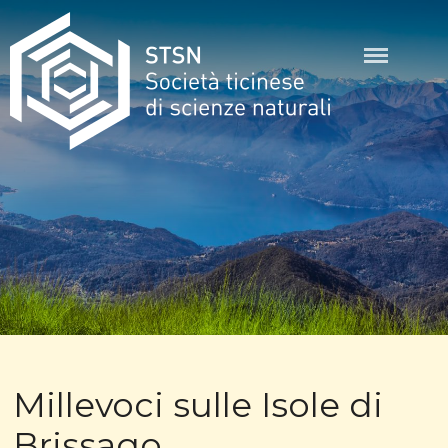
Skip
to
content
STSN
Millevoci sulle Isole di
Brissago