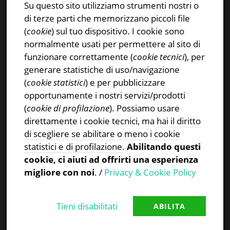
Su questo sito utilizziamo strumenti nostri o
Instagram
di terze parti che memorizzano piccoli file
Privacy & Cookies Policy
(
cookie
) sul tuo dispositivo. I cookie sono
normalmente usati per permettere al sito di
funzionare correttamente (
cookie tecnici
), per
generare statistiche di uso/navigazione
(
cookie statistici
) e per pubblicizzare
CERCA NEL SITO
opportunamente i nostri servizi/prodotti
(
cookie di profilazione
). Possiamo usare
Ricerca
direttamente i cookie tecnici, ma
hai il diritto
per:
di scegliere se abilitare o meno i cookie
statistici e di profilazione
.
Abilitando questi
cookie, ci aiuti ad offrirti una esperienza
migliore con noi
. /
Privacy & Cookie Policy
Tieni disabilitati
ABILITA
Proudly powered by WordPress
|
Theme:
TheFour
by
GretaThemes
.