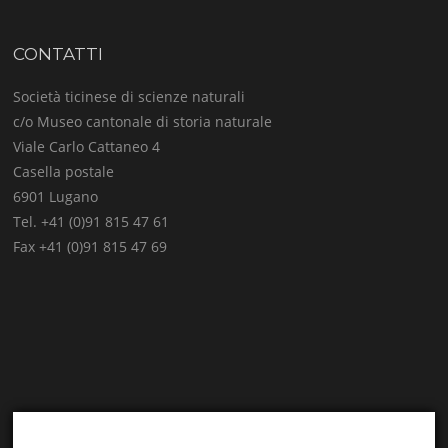
CONTATTI
Società ticinese di scienze naturali
c/o Museo cantonale di storia naturale
Viale Carlo Cattaneo 4
Casella postale
6901 Lugano
Tel. +41 (0)91 815 47 61
Fax +41 (0)91 815 47 69
E-mail:
info@stsn.ch
Facebook