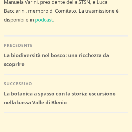
Manuela Varini, presidente della STSN, e Luca
Bacciarini, membro di Comitato. La trasmissione è
disponibile in
podcast
.
Navigazione
articoli
PRECEDENTE
Post
La biodiversità nel bosco: una ricchezza da
precedente:
scoprire
SUCCESSIVO
Post
La botanica a spasso con la storia: escursione
successivo:
nella bassa Valle di Blenio