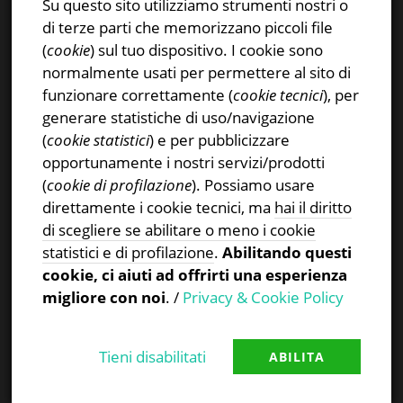
Su questo sito utilizziamo strumenti nostri o
Instagram
di terze parti che memorizzano piccoli file
Privacy & Cookies Policy
(
cookie
) sul tuo dispositivo. I cookie sono
normalmente usati per permettere al sito di
funzionare correttamente (
cookie tecnici
), per
generare statistiche di uso/navigazione
(
cookie statistici
) e per pubblicizzare
CERCA NEL SITO
opportunamente i nostri servizi/prodotti
(
cookie di profilazione
). Possiamo usare
Ricerca
direttamente i cookie tecnici, ma
hai il diritto
per:
di scegliere se abilitare o meno i cookie
statistici e di profilazione
.
Abilitando questi
cookie, ci aiuti ad offrirti una esperienza
migliore con noi
. /
Privacy & Cookie Policy
Tieni disabilitati
ABILITA
Proudly powered by WordPress
|
Theme:
TheFour
by
GretaThemes
.