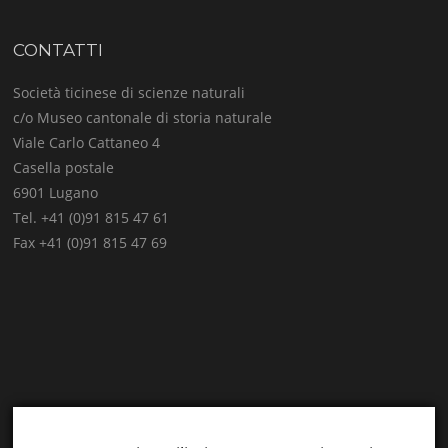
CONTATTI
Società ticinese di scienze naturali
c/o Museo cantonale di storia naturale
Viale Carlo Cattaneo 4
Casella postale
6901 Lugano
Tel. +41 (0)91 815 47 61
Fax +41 (0)91 815 47 69
E-mail:
info@stsn.ch
Facebook