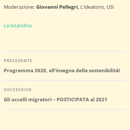
Moderazione:
Giovanni Pellegri,
L’ideatorio, USI
La locandina
Navigazione
articoli
PRECEDENTE
Post
Programma 2020, all’insegna della sostenibilità!
precedente:
SUCCESSIVO
Post
Gli uccelli migratori – POSTICIPATA al 2021
successivo: