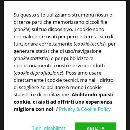
E-mail:
info@stsn.ch
Facebook
Su questo sito utilizziamo strumenti nostri o
Instagram
di terze parti che memorizzano piccoli file
Privacy & Cookies Policy
(
cookie
) sul tuo dispositivo. I cookie sono
normalmente usati per permettere al sito di
funzionare correttamente (
cookie tecnici
), per
generare statistiche di uso/navigazione
(
cookie statistici
) e per pubblicizzare
CERCA NEL SITO
opportunamente i nostri servizi/prodotti
(
cookie di profilazione
). Possiamo usare
Ricerca
direttamente i cookie tecnici, ma
hai il diritto
per:
di scegliere se abilitare o meno i cookie
statistici e di profilazione
.
Abilitando questi
cookie, ci aiuti ad offrirti una esperienza
migliore con noi
. /
Privacy & Cookie Policy
Tieni disabilitati
ABILITA