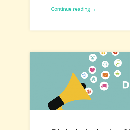
The
Continue reading →
Key
of
Branding