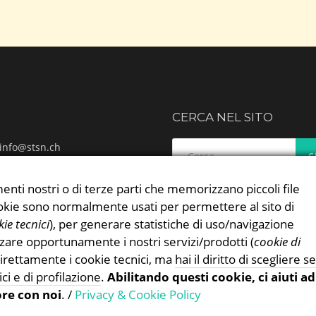
CERCA NEL SITO
Ricerca
info@stsn.ch
per:
ok
ram
enti nostri o di terze parti che memorizzano piccoli file
 & Cookies Policy
 cookie sono normalmente usati per permettere al sito di
ie tecnici
), per generare statistiche di uso/navigazione
zzare opportunamente i nostri servizi/prodotti (
cookie di
irettamente i cookie tecnici, ma
hai il diritto di scegliere se
ici e di profilazione
.
Abilitando questi cookie, ci aiuti ad
ore con noi
. /
Privacy & Cookie Policy