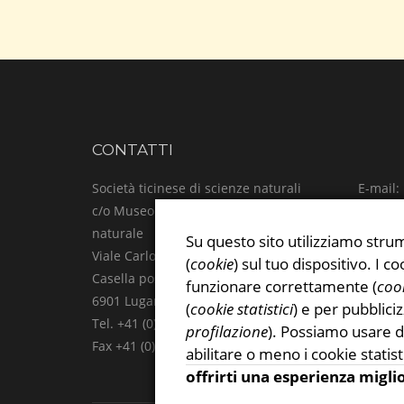
CONTATTI
Società ticinese di scienze naturali
E-mail:
c/o Museo cantonale di storia
Facebo
naturale
Instag
Su questo sito utilizziamo strum
Viale Carlo Cattaneo 4
Privacy
(
cookie
) sul tuo dispositivo. I
Casella postale
funzionare correttamente (
cook
6901 Lugano
(
cookie statistici
) e per pubblici
Tel. +41 (0)91 815 47 61
profilazione
). Possiamo usare d
Fax +41 (0)91 815 47 69
abilitare o meno i cookie statist
offrirti una esperienza migli