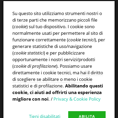
E-mail:
info@stsn.ch
Facebook
Su questo sito utilizziamo strumenti nostri o
Instagram
di terze parti che memorizzano piccoli file
Privacy & Cookies Policy
(
cookie
) sul tuo dispositivo. I cookie sono
normalmente usati per permettere al sito di
funzionare correttamente (
cookie tecnici
), per
generare statistiche di uso/navigazione
(
cookie statistici
) e per pubblicizzare
CERCA NEL SITO
opportunamente i nostri servizi/prodotti
(
cookie di profilazione
). Possiamo usare
Ricerca
direttamente i cookie tecnici, ma
hai il diritto
per:
di scegliere se abilitare o meno i cookie
statistici e di profilazione
.
Abilitando questi
cookie, ci aiuti ad offrirti una esperienza
migliore con noi
. /
Privacy & Cookie Policy
Tieni disabilitati
ABILITA