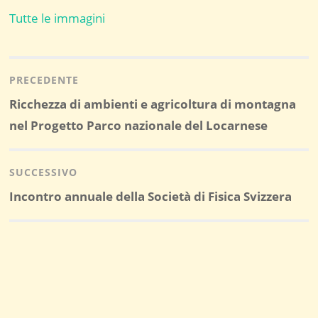
Tutte le immagini
Navigazione
articoli
PRECEDENTE
Post
Ricchezza di ambienti e agricoltura di montagna
precedente:
nel Progetto Parco nazionale del Locarnese
SUCCESSIVO
Post
Incontro annuale della Società di Fisica Svizzera
successivo: