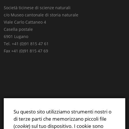
Società ticinese di scienze naturali
c/o Museo cantonale di storia naturale
Viale Carlo Cattaneo 4
Casella postale
6901 Lugano
Tel. +41 (0)91 815 47 61
Fax +41 (0)91 815 47 69
E-mail:
info@stsn.ch
Facebook
Su questo sito utilizziamo strumenti nostri o
Instagram
di terze parti che memorizzano piccoli file
Privacy & Cookies Policy
(
cookie
) sul tuo dispositivo. I cookie sono