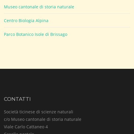
Museo cantonale di storia naturale
Centro Biologia Alpina
Parco Botanico Isole di Brissago
CONTATTI
Società ticinese di scienze naturali
c/o Museo cantonale di storia naturale
Viale Carlo Cattaneo 4