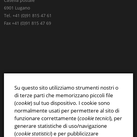
Casella postale
6901 Lugano
Tel. +41 (0)91 815 47 61
Fax +41 (0)91 815 47 69
E-mail:
info@stsn.ch
Facebook
Su questo sito utilizziamo strumenti nostri o
Instagram
di terze parti che memorizzano piccoli file
Privacy & Cookies Policy
(
cookie
) sul tuo dispositivo. I cookie sono
normalmente usati per permettere al sito di
funzionare correttamente (
cookie tecnici
), per
generare statistiche di uso/navigazione
(
cookie statistici
) e per pubblicizzare