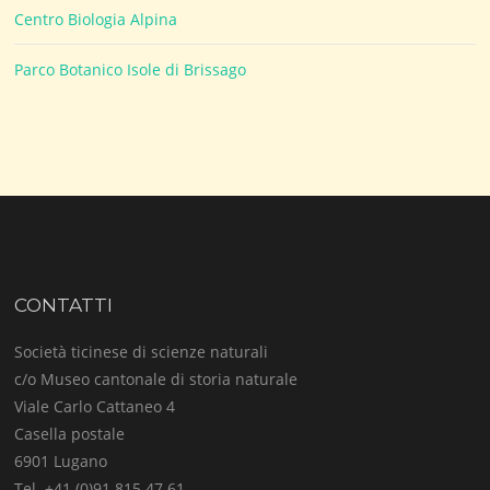
Centro Biologia Alpina
Parco Botanico Isole di Brissago
CONTATTI
Società ticinese di scienze naturali
c/o Museo cantonale di storia naturale
Viale Carlo Cattaneo 4
Casella postale
6901 Lugano
Tel. +41 (0)91 815 47 61