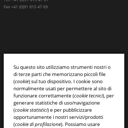
Fax +41 (0)91 815 47 69
E-mail:
info@stsn.ch
Facebook
Su questo sito utilizziamo strumenti nostri o
Instagram
di terze parti che memorizzano piccoli file
Privacy & Cookies Policy
(
cookie
) sul tuo dispositivo. I cookie sono
normalmente usati per permettere al sito di
funzionare correttamente (
cookie tecnici
), per
generare statistiche di uso/navigazione
(
cookie statistici
) e per pubblicizzare
CERCA NEL SITO
opportunamente i nostri servizi/prodotti
(
cookie di profilazione
). Possiamo usare
Ricerca