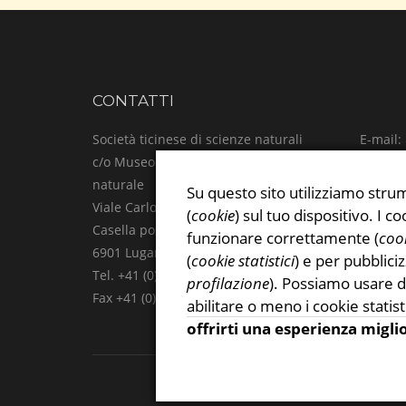
CONTATTI
Società ticinese di scienze naturali
E-mail:
c/o Museo cantonale di storia
Facebo
naturale
Instag
Su questo sito utilizziamo strum
Viale Carlo Cattaneo 4
Privacy
(
cookie
) sul tuo dispositivo. I
Casella postale
funzionare correttamente (
cook
6901 Lugano
(
cookie statistici
) e per pubblici
Tel. +41 (0)91 815 47 61
profilazione
). Possiamo usare d
Fax +41 (0)91 815 47 69
abilitare o meno i cookie statist
offrirti una esperienza migli