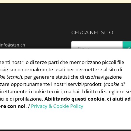
CERCA NEL SITO
Ricerca
info@stsn.ch
per:
ok
ram
enti nostri o di terze parti che memorizzano piccoli file
 & Cookies Policy
 cookie sono normalmente usati per permettere al sito di
ie tecnici
), per generare statistiche di uso/navigazione
zzare opportunamente i nostri servizi/prodotti (
cookie di
irettamente i cookie tecnici, ma
hai il diritto di scegliere se
ici e di profilazione
.
Abilitando questi cookie, ci aiuti ad
ore con noi
. /
Privacy & Cookie Policy
Proudly powered by WordPress
|
Theme:
TheFour
by
GretaThemes