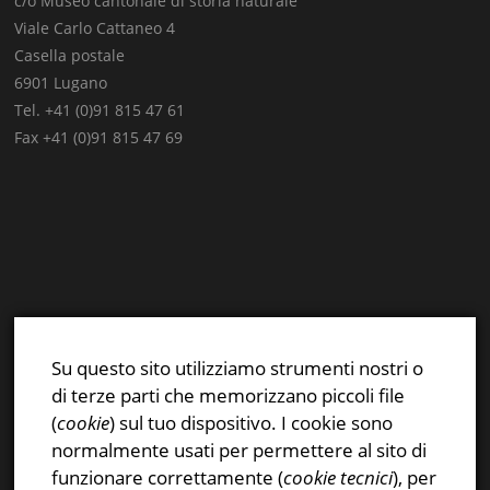
c/o Museo cantonale di storia naturale
Viale Carlo Cattaneo 4
Casella postale
6901 Lugano
Tel. +41 (0)91 815 47 61
Fax +41 (0)91 815 47 69
E-mail:
info@stsn.ch
Facebook
Su questo sito utilizziamo strumenti nostri o
Instagram
di terze parti che memorizzano piccoli file
Privacy & Cookies Policy
(
cookie
) sul tuo dispositivo. I cookie sono
normalmente usati per permettere al sito di
funzionare correttamente (
cookie tecnici
), per