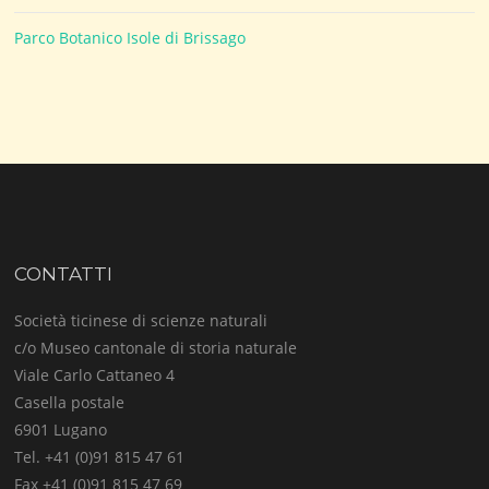
Parco Botanico Isole di Brissago
CONTATTI
Società ticinese di scienze naturali
c/o Museo cantonale di storia naturale
Viale Carlo Cattaneo 4
Casella postale
6901 Lugano
Tel. +41 (0)91 815 47 61
Fax +41 (0)91 815 47 69