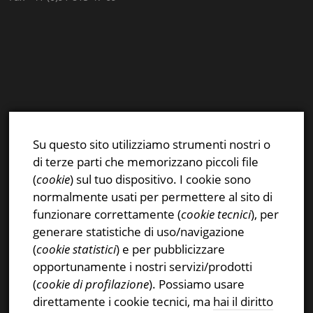
E-mail:
info@stsn.ch
Facebook
Su questo sito utilizziamo strumenti nostri o
Instagram
di terze parti che memorizzano piccoli file
Privacy & Cookies Policy
(
cookie
) sul tuo dispositivo. I cookie sono
normalmente usati per permettere al sito di
funzionare correttamente (
cookie tecnici
), per
generare statistiche di uso/navigazione
(
cookie statistici
) e per pubblicizzare
CERCA NEL SITO
opportunamente i nostri servizi/prodotti
(
cookie di profilazione
). Possiamo usare
Ricerca
direttamente i cookie tecnici, ma
hai il diritto
per: