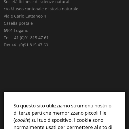
Società ticinese di scienze naturali
c/o Museo cantonale di storia naturale
Viale Carlo Cattaneo 4
Casella postale
6901 Lugano
Tel. +41 (0)91 815 47 61
Fax +41 (0)91 815 47 69
E-mail:
info@stsn.ch
Facebook
Su questo sito utilizziamo strumenti nostri o
Instagram
di terze parti che memorizzano piccoli file
Privacy & Cookies Policy
(
cookie
) sul tuo dispositivo. I cookie sono
normalmente usati per permettere al sito di