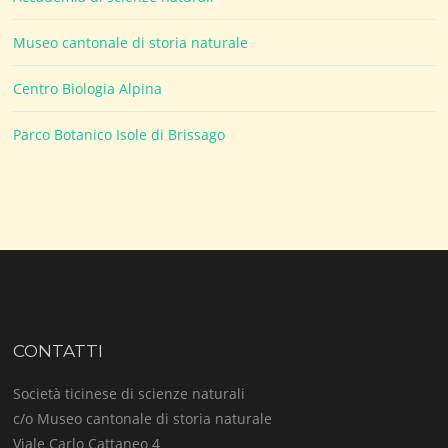
Museo cantonale di storia naturale
Centro Biologia Alpina
Parco Botanico Isole di Brissago
CONTATTI
Società ticinese di scienze naturali
c/o Museo cantonale di storia naturale
Viale Carlo Cattaneo 4