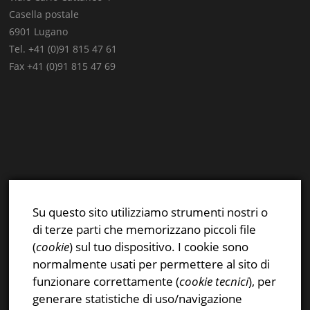
Casella postale
6901 Lugano
Tel. +41 (0)91 815 47 61
Fax +41 (0)91 815 47 69
E-mail:
info@stsn.ch
Facebook
Su questo sito utilizziamo strumenti nostri o
Instagram
di terze parti che memorizzano piccoli file
Privacy & Cookies Policy
(
cookie
) sul tuo dispositivo. I cookie sono
normalmente usati per permettere al sito di
funzionare correttamente (
cookie tecnici
), per
generare statistiche di uso/navigazione