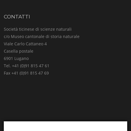
CONTATTI
Società ticinese di scienze naturali
c/o Museo cantonale di storia naturale
Viale Carlo Cattaneo 4
Casella postale
6901 Lugano
Tel. +41 (0)91 815 47 61
Fax +41 (0)91 815 47 69
E-mail:
info@stsn.ch