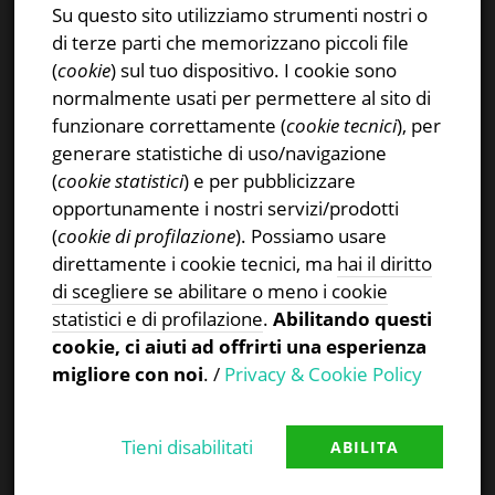
Facebook
Su questo sito utilizziamo strumenti nostri o
Instagram
di terze parti che memorizzano piccoli file
Privacy & Cookies Policy
(
cookie
) sul tuo dispositivo. I cookie sono
normalmente usati per permettere al sito di
funzionare correttamente (
cookie tecnici
), per
generare statistiche di uso/navigazione
(
cookie statistici
) e per pubblicizzare
CERCA NEL SITO
opportunamente i nostri servizi/prodotti
(
cookie di profilazione
). Possiamo usare
Ricerca
direttamente i cookie tecnici, ma
hai il diritto
per:
di scegliere se abilitare o meno i cookie
statistici e di profilazione
.
Abilitando questi
cookie, ci aiuti ad offrirti una esperienza
migliore con noi
. /
Privacy & Cookie Policy
Tieni disabilitati
ABILITA
Proudly powered by WordPress
|
Theme:
TheFour
by
GretaThemes
.