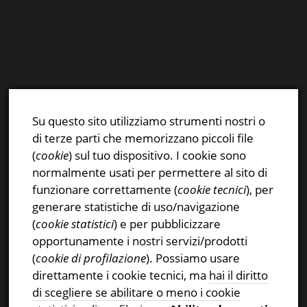
E-mail:
info@stsn.ch
Facebook
Su questo sito utilizziamo strumenti nostri o
Instagram
di terze parti che memorizzano piccoli file
Privacy & Cookies Policy
(
cookie
) sul tuo dispositivo. I cookie sono
normalmente usati per permettere al sito di
funzionare correttamente (
cookie tecnici
), per
generare statistiche di uso/navigazione
(
cookie statistici
) e per pubblicizzare
CERCA NEL SITO
opportunamente i nostri servizi/prodotti
(
cookie di profilazione
). Possiamo usare
Ricerca
direttamente i cookie tecnici, ma
hai il diritto
per:
di scegliere se abilitare o meno i cookie