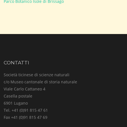
Parco Botanico Isole di Brissago
CONTATTI
Società ticinese di scienze naturali
c/o Museo cantonale di storia naturale
Viale Carlo Cattaneo 4
Casella postale
6901 Lugano
Tel. +41 (0)91 815 47 61
Fax +41 (0)91 815 47 69