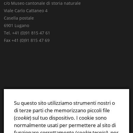
c/o Museo cantonale di storia naturale
Viale Carlo Cattaneo 4
Casella postale
6901 Lugano
Tel. +41 (0)91 815 47 61
Fax +41 (0)91 815 47 69
E-mail:
info@stsn.ch
Facebook
Su questo sito utilizziamo strumenti nostri o
Instagram
di terze parti che memorizzano piccoli file
Privacy & Cookies Policy
(
cookie
) sul tuo dispositivo. I cookie sono
normalmente usati per permettere al sito di
funzionare correttamente (
cookie tecnici
), per