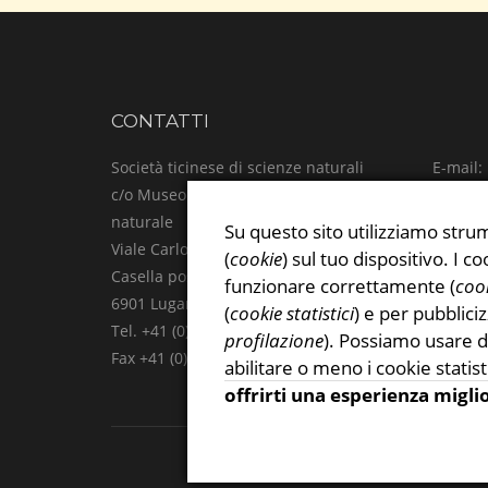
CONTATTI
Società ticinese di scienze naturali
E-mail:
c/o Museo cantonale di storia
Facebo
naturale
Instag
Su questo sito utilizziamo strum
Viale Carlo Cattaneo 4
Privacy
(
cookie
) sul tuo dispositivo. I
Casella postale
funzionare correttamente (
cook
6901 Lugano
(
cookie statistici
) e per pubblici
Tel. +41 (0)91 815 47 61
profilazione
). Possiamo usare d
Fax +41 (0)91 815 47 69
abilitare o meno i cookie statist
offrirti una esperienza migli