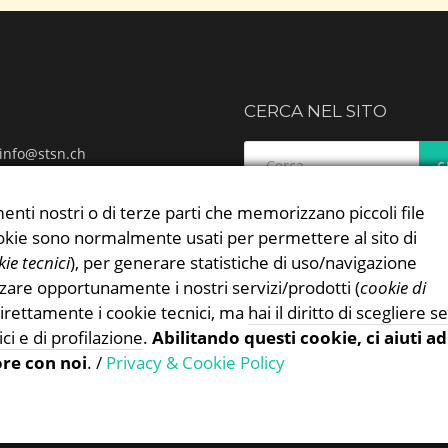
CERCA NEL SITO
Ricerca
info@stsn.ch
per:
ok
ram
enti nostri o di terze parti che memorizzano piccoli file
 & Cookies Policy
 cookie sono normalmente usati per permettere al sito di
ie tecnici
), per generare statistiche di uso/navigazione
zzare opportunamente i nostri servizi/prodotti (
cookie di
irettamente i cookie tecnici, ma
hai il diritto di scegliere se
ici e di profilazione
.
Abilitando questi cookie, ci aiuti ad
ore con noi
. /
Privacy & Cookie Policy
Proudly powered by WordPress
|
Theme:
TheFour
by
GretaThemes