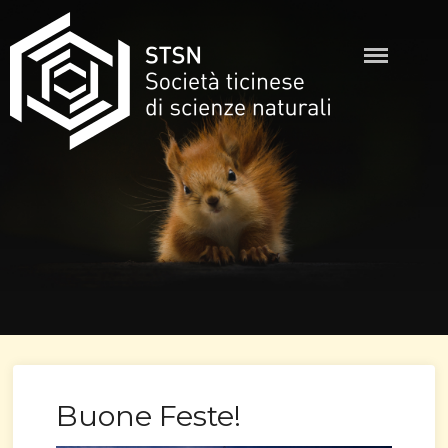
Skip
to
content
STSN
Buone Feste!