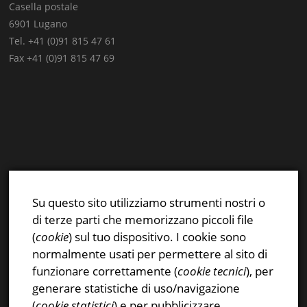
Casella postale
6901 Lugano
Tel. +41 (0)91 815 47 61
Fax +41 (0)91 815 47 69
E-mail:
info@stsn.ch
Facebook
Su questo sito utilizziamo strumenti nostri o
Instagram
di terze parti che memorizzano piccoli file
Privacy & Cookies Policy
(
cookie
) sul tuo dispositivo. I cookie sono
normalmente usati per permettere al sito di
funzionare correttamente (
cookie tecnici
), per
generare statistiche di uso/navigazione
(
cookie statistici
) e per pubblicizzare