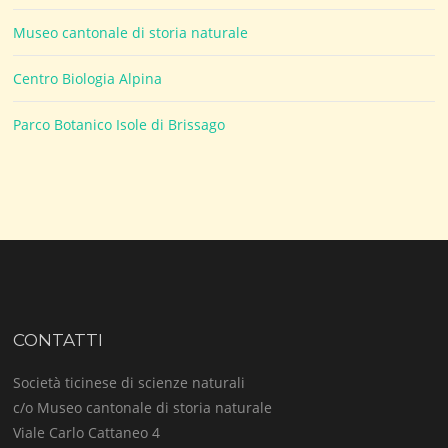
Museo cantonale di storia naturale
Centro Biologia Alpina
Parco Botanico Isole di Brissago
CONTATTI
Società ticinese di scienze naturali
c/o Museo cantonale di storia naturale
Viale Carlo Cattaneo 4