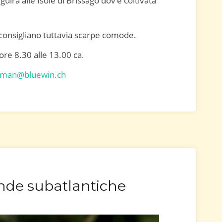
guirà alle Isole di Brissago dov’è coltivata
 consigliano tuttavia scarpe comode.
ore 8.30 alle 13.00 ca.
sman@bluewin.ch
nde subatlantiche