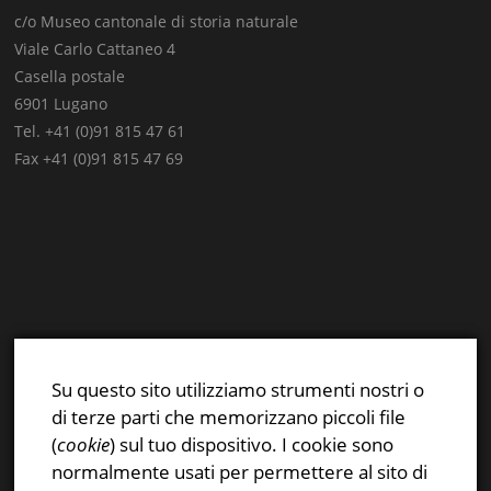
c/o Museo cantonale di storia naturale
Viale Carlo Cattaneo 4
Casella postale
6901 Lugano
Tel. +41 (0)91 815 47 61
Fax +41 (0)91 815 47 69
E-mail:
info@stsn.ch
Facebook
Su questo sito utilizziamo strumenti nostri o
Instagram
di terze parti che memorizzano piccoli file
Privacy & Cookies Policy
(
cookie
) sul tuo dispositivo. I cookie sono
normalmente usati per permettere al sito di